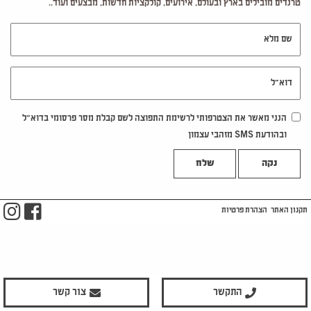
טרנדים מובילים בארץ ובעולם, אירועים, קולקציות חדשות, מבצעים ועוד..
שם מלא
דוא"ל
הנני מאשר את הצטרפותי לרשימת התפוצה לשם קבלת מסר פרסומי בדוא"ל
ובהודעת SMS מזהבי עצמון
נקה
m
ook
תקנון האתר
הצהרת פרטיות
התקשר
צור קשר