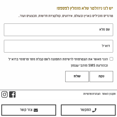
יש לנו ניוזלטר שלא מומלץ לפספס!
טרנדים מובילים בארץ ובעולם, אירועים, קולקציות חדשות, מבצעים ועוד..
שם מלא
דוא"ל
הנני מאשר את הצטרפותי לרשימת התפוצה לשם קבלת מסר פרסומי בדוא"ל
ובהודעת SMS מזהבי עצמון
נקה
m
ook
תקנון האתר
הצהרת פרטיות
התקשר
צור קשר