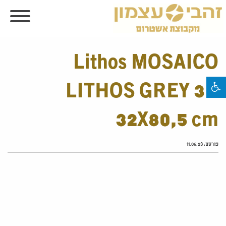
Lithos MOSAICO
LITHOS GREY 3D
32X80,5 cm
פורסם:
11.06.23