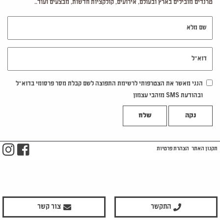
טרנדים מובילים בארץ ובעולם, אירועים, קולקציות חדשות, מבצעים ועוד..
שם מלא
דוא"ל
הנני מאשר את הצטרפותי לרשימת התפוצה לשם קבלת מסר פרסומי בדוא"ל
ובהודעת SMS מזהבי עצמון
נקה
m
ook
תקנון האתר
הצהרת פרטיות
התקשר
צור קשר