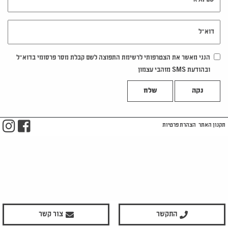
דוא"ל
הנני מאשר את הצטרפותי לרשימת התפוצה לשם קבלת מסר פרסומי בדוא"ל
ובהודעת SMS מזהבי עצמון
נקה
m
ook
תקנון האתר
הצהרת פרטיות
התקשר
צור קשר