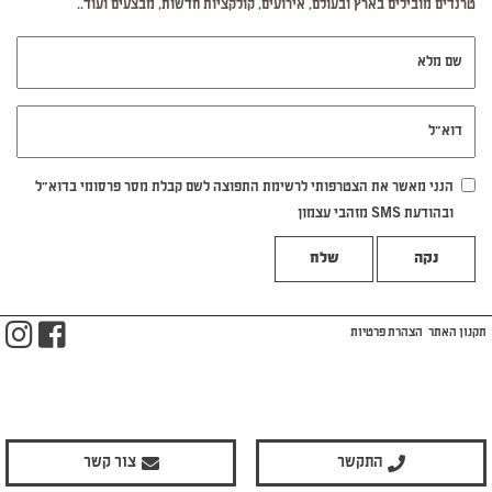
טרנדים מובילים בארץ ובעולם, אירועים, קולקציות חדשות, מבצעים ועוד..
שם מלא
דוא"ל
הנני מאשר את הצטרפותי לרשימת התפוצה לשם קבלת מסר פרסומי בדוא"ל
ובהודעת SMS מזהבי עצמון
נקה
m
ook
תקנון האתר
הצהרת פרטיות
התקשר
צור קשר