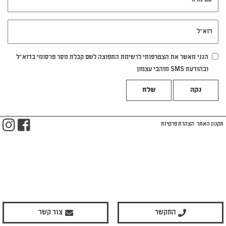
דוא"ל
הנני מאשר את הצטרפותי לרשימת התפוצה לשם קבלת מסר פרסומי בדוא"ל
ובהודעת SMS מזהבי עצמון
נקה
m
ook
תקנון האתר
הצהרת פרטיות
התקשר
צור קשר