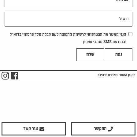
דוא"ל
הנני מאשר את הצטרפותי לרשימת התפוצה לשם קבלת מסר פרסומי בדוא"ל
ובהודעת SMS מזהבי עצמון
נקה
m
ook
תקנון האתר
הצהרת פרטיות
התקשר
צור קשר