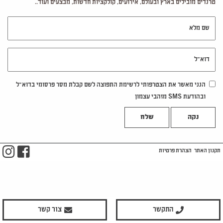
טרנדים מובילים בארץ ובעולם, אירועים, קולקציות חדשות, מבצעים ועוד..
שם מלא
דוא"ל
הנני מאשר את הצטרפותי לרשימת התפוצה לשם קבלת מסר פרסומי בדוא"ל
ובהודעת SMS מזהבי עצמון
נקה
m
ook
תקנון האתר
הצהרת פרטיות
התקשר
צור קשר