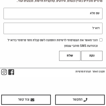
טרנדים מובילים בארץ ובעולם, אירועים, קולקציות חדשות, מבצעים ועוד..
שם מלא
דוא"ל
הנני מאשר את הצטרפותי לרשימת התפוצה לשם קבלת מסר פרסומי בדוא"ל
ובהודעת SMS מזהבי עצמון
נקה
m
ook
תקנון האתר
הצהרת פרטיות
התקשר
צור קשר