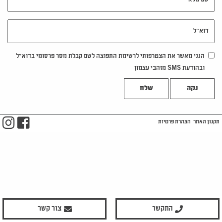
דוא"ל
הנני מאשר את הצטרפותי לרשימת התפוצה לשם קבלת מסר פרסומי בדוא"ל
ובהודעת SMS מזהבי עצמון
נקה
m
ook
תקנון האתר
הצהרת פרטיות
התקשר
צור קשר