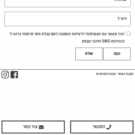
דוא"ל
הנני מאשר את הצטרפותי לרשימת התפוצה לשם קבלת מסר פרסומי בדוא"ל
ובהודעת SMS מזהבי עצמון
נקה
m
ook
תקנון האתר
הצהרת פרטיות
התקשר
צור קשר