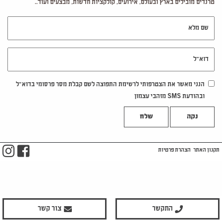
טרנדים מובילים בארץ ובעולם, אירועים, קולקציות חדשות, מבצעים ועוד..
שם מלא
דוא"ל
הנני מאשר את הצטרפותי לרשימת התפוצה לשם קבלת מסר פרסומי בדוא"ל
ובהודעת SMS מזהבי עצמון
נקה
m
ook
תקנון האתר
הצהרת פרטיות
התקשר
צור קשר