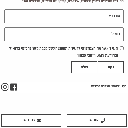
טרנדים מובילים בארץ ובעולם, אירועים, קולקציות חדשות, מבצעים ועוד..
שם מלא
דוא"ל
הנני מאשר את הצטרפותי לרשימת התפוצה לשם קבלת מסר פרסומי בדוא"ל
ובהודעת SMS מזהבי עצמון
נקה
m
ook
תקנון האתר
הצהרת פרטיות
התקשר
צור קשר