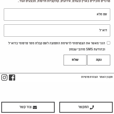
טרנדים מובילים בארץ ובעולם, אירועים, קולקציות חדשות, מבצעים ועוד..
שם מלא
דוא"ל
הנני מאשר את הצטרפותי לרשימת התפוצה לשם קבלת מסר פרסומי בדוא"ל
ובהודעת SMS מזהבי עצמון
נקה
m
ook
תקנון האתר
הצהרת פרטיות
התקשר
צור קשר