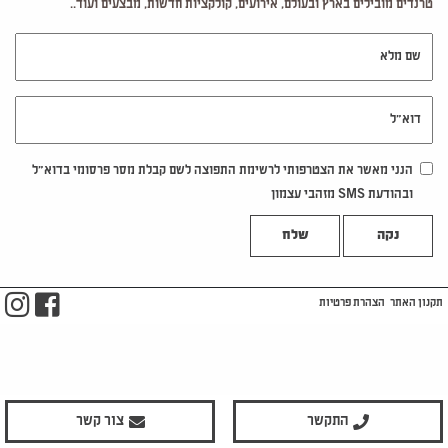
טרנדים מובילים בארץ ובעולם, אירועים, קולקציות חדשות, מבצעים ועוד..
שם מלא
דוא"ל
הנני מאשר את הצטרפותי לרשימת התפוצה לשם קבלת מסר פרסומי בדוא"ל
ובהודעת SMS מזהבי עצמון
נקה
m
ook
תקנון האתר
הצהרת פרטיות
התקשר
צור קשר