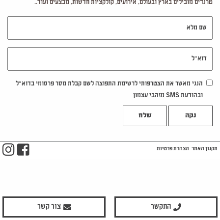
טרנדים מובילים בארץ ובעולם, אירועים, קולקציות חדשות, מבצעים ועוד..
שם מלא
דוא"ל
הנני מאשר את הצטרפותי לרשימת התפוצה לשם קבלת מסר פרסומי בדוא"ל
ובהודעת SMS מזהבי עצמון
נקה
m
ook
תקנון האתר
הצהרת פרטיות
התקשר
צור קשר