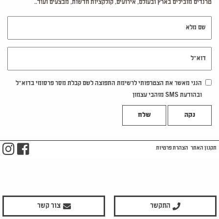
טרנדים מובילים בארץ ובעולם, אירועים, קולקציות חדשות, מבצעים ועוד..
שם מלא
דוא"ל
הנני מאשר את הצטרפותי לרשימת התפוצה לשם קבלת מסר פרסומי בדוא"ל
ובהודעת SMS מזהבי עצמון
נקה
m
ook
תקנון האתר
הצהרת פרטיות
התקשר
צור קשר