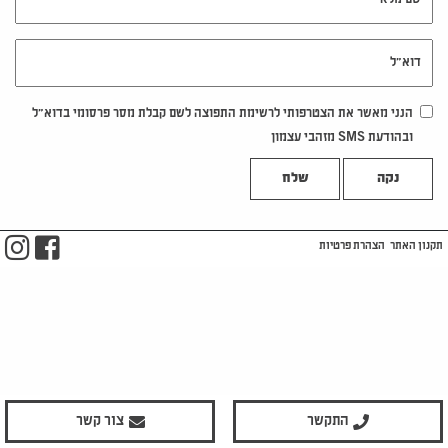
דוא"ל
הנני מאשר את הצטרפותי לרשימת התפוצה לשם קבלת מסר פרסומי בדוא"ל
ובהודעת SMS מזהבי עצמון
נקה
m
ook
תקנון האתר
הצהרת פרטיות
התקשר
צור קשר