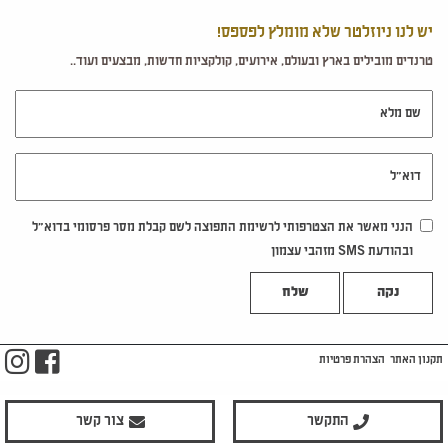
יש לנו ניוזלטר שלא מומלץ לפספס!
טרנדים מובילים בארץ ובעולם, אירועים, קולקציות חדשות, מבצעים ועוד..
שם מלא
דוא"ל
הנני מאשר את הצטרפותי לרשימת התפוצה לשם קבלת מסר פרסומי בדוא"ל
ובהודעת SMS מזהבי עצמון
נקה
m
ook
תקנון האתר
הצהרת פרטיות
התקשר
צור קשר