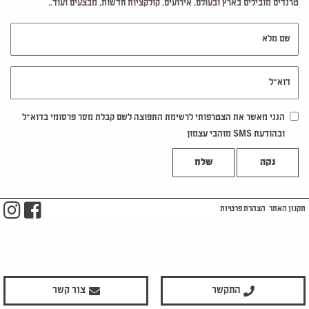
טרנדים מובילים בארץ ובעולם, אירועים, קולקציות חדשות, מבצעים ועוד..
שם מלא
דוא"ל
הנני מאשר את הצטרפותי לרשימת התפוצה לשם קבלת מסר פרסומי בדוא"ל
ובהודעת SMS מזהבי עצמון
נקה
m
ook
תקנון האתר
הצהרת פרטיות
התקשר
צור קשר