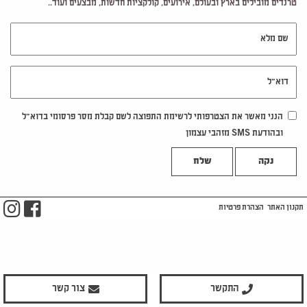
טרנדים מובילים בארץ ובעולם, אירועים, קולקציות חדשות, מבצעים ועוד..
שם מלא
דוא"ל
הנני מאשר את הצטרפותי לרשימת התפוצה לשם קבלת מסר פרסומי בדוא"ל
ובהודעת SMS מזהבי עצמון
נקה
m
ook
תקנון האתר
הצהרת פרטיות
התקשר
צור קשר