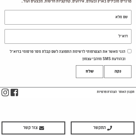
טרנדים מובילים בארץ ובעולם, אירועים, קולקציות חדשות, מבצעים ועוד..
שם מלא
דוא"ל
הנני מאשר את הצטרפותי לרשימת התפוצה לשם קבלת מסר פרסומי בדוא"ל
ובהודעת SMS מזהבי עצמון
נקה
m
ook
תקנון האתר
הצהרת פרטיות
התקשר
צור קשר