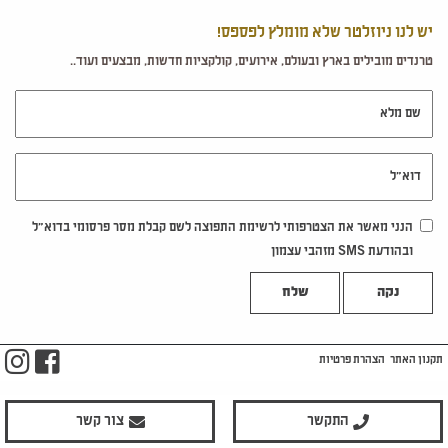
יש לנו ניוזלטר שלא מומלץ לפספס!
טרנדים מובילים בארץ ובעולם, אירועים, קולקציות חדשות, מבצעים ועוד..
שם מלא
דוא"ל
הנני מאשר את הצטרפותי לרשימת התפוצה לשם קבלת מסר פרסומי בדוא"ל
ובהודעת SMS מזהבי עצמון
נקה
m
ook
תקנון האתר
הצהרת פרטיות
התקשר
צור קשר