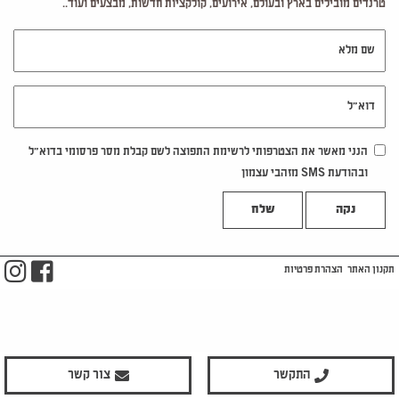
טרנדים מובילים בארץ ובעולם, אירועים, קולקציות חדשות, מבצעים ועוד..
שם מלא
דוא"ל
הנני מאשר את הצטרפותי לרשימת התפוצה לשם קבלת מסר פרסומי בדוא"ל
ובהודעת SMS מזהבי עצמון
נקה
m
ook
תקנון האתר
הצהרת פרטיות
התקשר
צור קשר