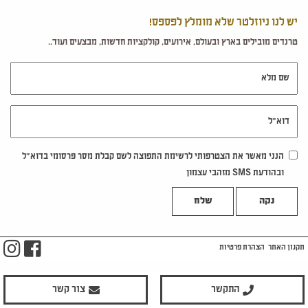
יש לנו ניוזלטר שלא מומלץ לפספס!
טרנדים מובילים בארץ ובעולם, אירועים, קולקציות חדשות, מבצעים ועוד..
שם מלא
דוא"ל
הנני מאשר את הצטרפותי לרשימת התפוצה לשם קבלת מסר פרסומי בדוא"ל
ובהודעת SMS מזהבי עצמון
נקה
m
ook
תקנון האתר
הצהרת פרטיות
התקשר
צור קשר