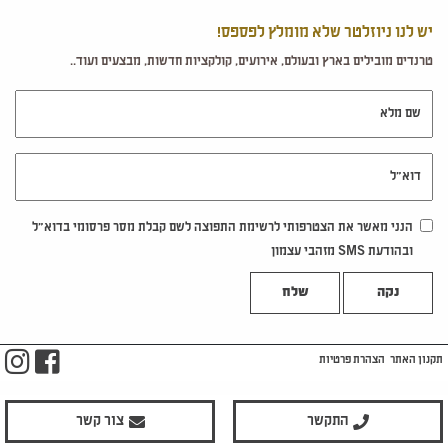
יש לנו ניוזלטר שלא מומלץ לפספס!
טרנדים מובילים בארץ ובעולם, אירועים, קולקציות חדשות, מבצעים ועוד..
שם מלא
דוא"ל
הנני מאשר את הצטרפותי לרשימת התפוצה לשם קבלת מסר פרסומי בדוא"ל
ובהודעת SMS מזהבי עצמון
נקה
m
ook
תקנון האתר
הצהרת פרטיות
התקשר
צור קשר