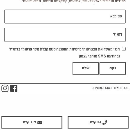
טרנדים מובילים בארץ ובעולם, אירועים, קולקציות חדשות, מבצעים ועוד..
שם מלא
דוא"ל
הנני מאשר את הצטרפותי לרשימת התפוצה לשם קבלת מסר פרסומי בדוא"ל
ובהודעת SMS מזהבי עצמון
נקה
m
ook
תקנון האתר
הצהרת פרטיות
התקשר
צור קשר