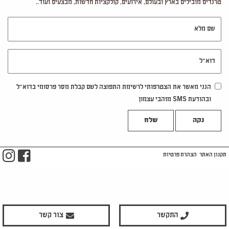
טרנדים מובילים בארץ ובעולם, אירועים, קולקציות חדשות, מבצעים ועוד..
שם מלא
דוא"ל
הנני מאשר את הצטרפותי לרשימת התפוצה לשם קבלת מסר פרסומי בדוא"ל
ובהודעת SMS מזהבי עצמון
נקה
m
ook
תקנון האתר
הצהרת פרטיות
התקשר
צור קשר