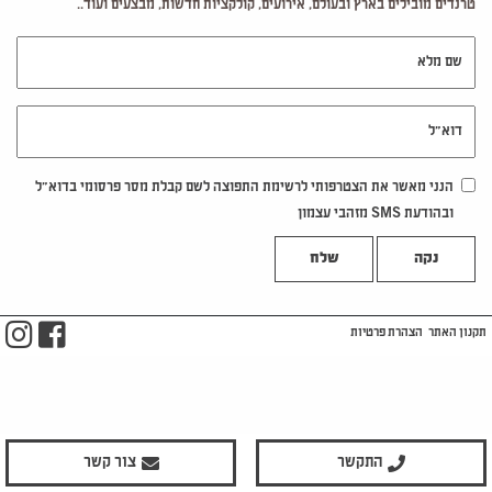
טרנדים מובילים בארץ ובעולם, אירועים, קולקציות חדשות, מבצעים ועוד..
שם מלא
דוא"ל
הנני מאשר את הצטרפותי לרשימת התפוצה לשם קבלת מסר פרסומי בדוא"ל
ובהודעת SMS מזהבי עצמון
נקה
m
ook
תקנון האתר
הצהרת פרטיות
התקשר
צור קשר