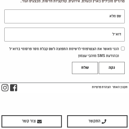
טרנדים מובילים בארץ ובעולם, אירועים, קולקציות חדשות, מבצעים ועוד..
שם מלא
דוא"ל
הנני מאשר את הצטרפותי לרשימת התפוצה לשם קבלת מסר פרסומי בדוא"ל
ובהודעת SMS מזהבי עצמון
נקה
m
ook
תקנון האתר
הצהרת פרטיות
התקשר
צור קשר