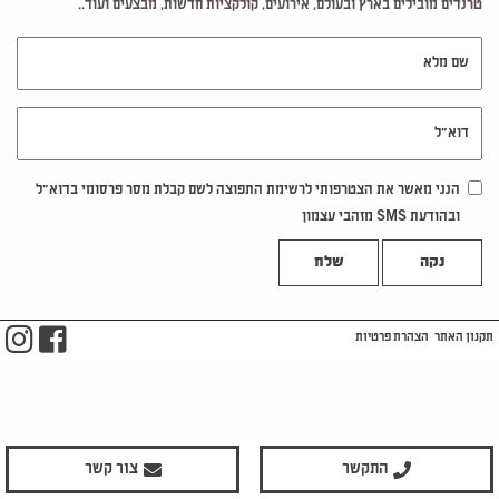
טרנדים מובילים בארץ ובעולם, אירועים, קולקציות חדשות, מבצעים ועוד..
שם מלא
דוא"ל
הנני מאשר את הצטרפותי לרשימת התפוצה לשם קבלת מסר פרסומי בדוא"ל
ובהודעת SMS מזהבי עצמון
נקה
m
ook
תקנון האתר
הצהרת פרטיות
התקשר
צור קשר