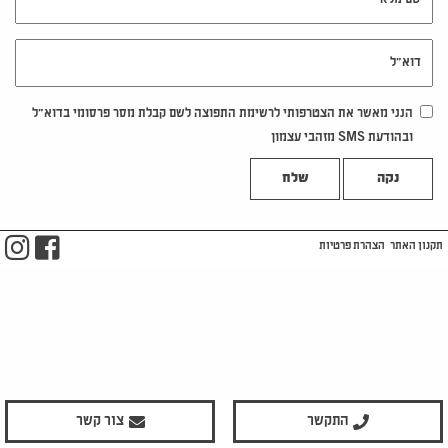
דוא"ל
הנני מאשר את הצטרפותי לרשימת התפוצה לשם קבלת מסר פרסומי בדוא"ל
ובהודעת SMS מזהבי עצמון
נקה
m
ook
תקנון האתר
הצהרת פרטיות
התקשר
צור קשר