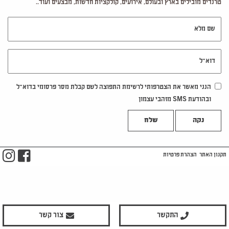
טרנדים מובילים בארץ ובעולם, אירועים, קולקציות חדשות, מבצעים ועוד..
שם מלא
דוא"ל
הנני מאשר את הצטרפותי לרשימת התפוצה לשם קבלת מסר פרסומי בדוא"ל
ובהודעת SMS מזהבי עצמון
נקה
m
ook
תקנון האתר
הצהרת פרטיות
התקשר
צור קשר