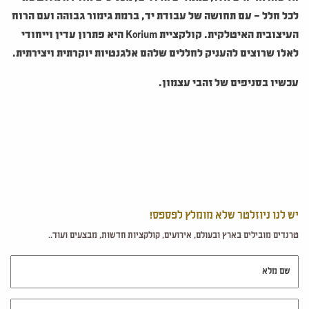
לכל חלל – עם תחושה של
עבודת יד, ברמת גימור גבוהה ועם הרוח
העיצובית האיטלקית.
קולקציית
Korium
היא פתרון עדין וייחודי
לאלו שרוצים להעניק לחללים שלהם אלגנטיות יוקרתית ויצירתית.
עכשיו בסניפים של זהבי עצמון.
יש לנו ניוזלטר שלא מומלץ לפספס!
טרנדים מובילים בארץ ובעולם, אירועים, קולקציות חדשות, מבצעים ועוד..
שם מלא
דוא"ל