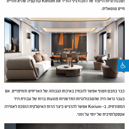
וטכנולוגיות הייצור של למבורגיני הוליד את Korium קולקציה שהיא חוויית
חיים טוטאלית.
כבר במבט חטוף אפשר להבחין באיכות הגבוהה של האריחים והחיפויים. אם
בעבר נראה היה שהטכנולוגיות החדשניות פוגעות ברוח של עבודת היד
המסורתית, ב- Korium אפשר להרגיש כיצד הרוח האיטלקית הופכת לאמירה
אקסקלוסיבית של יופי על זמני.