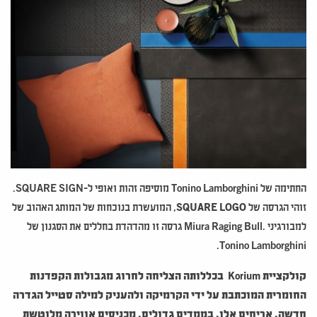
החתימה של Tonino Lamborghini מוסיפה זהות ואופי ל-SQUARE SIGN.
זוהי הגרסה של
SQUARE LOGO
, המועשרת בנוכחות של המותג האהוב של
למבורגיני .Miura Raging Bull גרסה זו מהדהדת בחללים את הסגנון של
Tonino Lamborghini.
קולקציית
Korium
בכללותה הצליחה לחרוג מגבולות הקפדנות
החומרית המוכתבת על ידי הקרמיקה ולהעניק למילה סטייל הגדרה
חדשה. אריחים אלו, בממדים גדולים, מכניסים אווירה מלוטשת