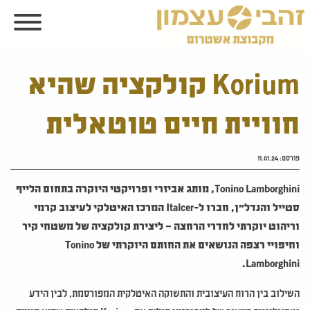
Korium קולקציה שהיא
חוויית חיים טוטאלית
פורסם:
11.01.24
Tonino Lamborghini
, מותג אביזרי ופרויקטי היוקרה בתחום הלייף
סטייל והנדל"ן, חברו ל-
Italcer
המרכז האיטלקי לעיצוב קרמי
וריהוט יוקרתי לחדרי הרחצה – ליצירת קולקציה של משטחי קיר
וחיפויי רצפה הנושאים את החותם היוקרתי של
Tonino
.
Lamborghini
השילוב בין הרוח העיצובית והתשוקה האיטלקית המפורסמת, לבין הידע