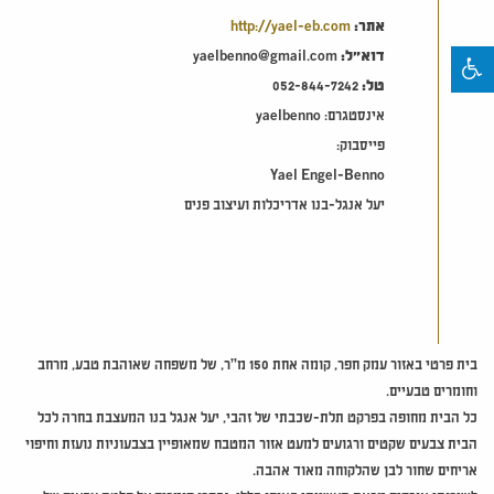
אתר:
http://yael-eb.com
דוא"ל:
yaelbenno@gmail.com
טל:
052-844-7242
אינסטגרם: yaelbenno
פייסבוק:
Yael Engel-Benno
יעל אנגל-בנו אדריכלות ועיצוב פנים
בית פרטי באזור עמק חפר, קומה אחת 150 מ”ר, של משפחה שאוהבת טבע, מרחב
וחומרים טבעיים.
כל הבית מחופה בפרקט תלת-שכבתי של זהבי, יעל אנגל בנו המעצבת בחרה לכל
הבית צבעים שקטים ורגועים למעט אזור המטבח שמאופיין בצבעוניות נועזת וחיפוי
אריחים שחור לבן שהלקוחה מאוד אהבה.