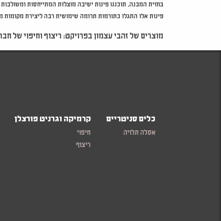
בחזית המבנה, תוכננו פינות ישיבה מוצלות המתייחסות ומשולבות ע
פינות אלו התגלו כתורמות תרומה שימושית רבה ליצירת מקומות מפ
מוצרים של זהבי עצמון בפרויקט: ריצוף וחיפוי של חברת oorgres
כלים סניטריים
קרמיקה וגרניט פורצלן
אסלה תלויה
חיפוי
ריצוף