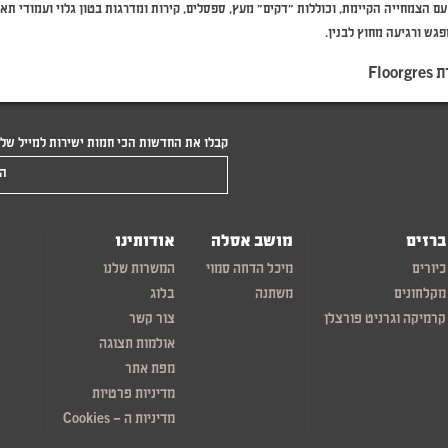
ם הצמחייה הקיימת, וכוללות "דקים" מעץ, ספסלים, קירות ומדרגות בטון גלוי ועמודי תאו
גש ורגיעה מחוץ לבנין.
Fl
קבלו את החדשות הכי חמות ישירות למייל של
הקלידו את המייל שלכם
ברזים
מושב אסלה
אודותינו
כיורים
מיכל הדחה סמוי
המשרות שלנו
מקלחונים
משתנה
בלוג
קרמיקה וגרניט פורצלן
צור קשר
אולמות תצוגה
מפת אתר
מדיניות פרטיות
מדיניות ה – Cookies