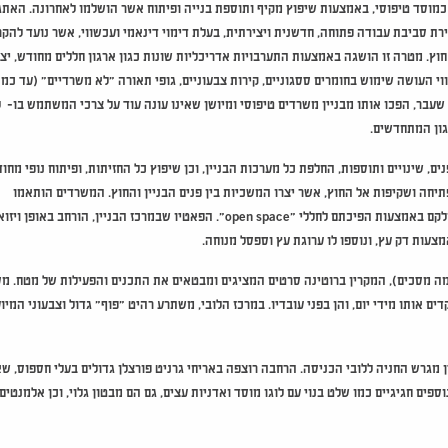
קונספט: חידוש ועיצוב בניין משרדים מיושן שתוכנן בשנות ה-70 כמוסד טיפוסי, באמצעות שיפוץ מקיף ותוספת בנייה ופיתוח אשר הושלמו לאחרונה
ת סביבת עבודה פתוחה, חדשנית ויצירתית, בעלת דימוי דינאמי ועכשווי, אשר נועד להקר
חוץ. מטרה זו הושגה באמצעות התערבויות אדריכליות שונות כגון ארגון חללים מחודש, יצ
י העושה שימוש בחומרים ססגוניים, קירות צבעוניים, גופי תאורה "לא משרדיים" (עד כמ
" שעבר, הפכו אותו מבניין משרדים טיפוסי ומיושן שאינו עונה עוד על צרכי המשתמש בו- ל
גון המתחדשים.
ים, שינויים ותוספות, החלפת כל מערכות הבניין, וכן שיפוץ כל החזיתות, ופיתוח נופי מחו
פתיחה ושקיפות אל החוץ, אשר יצרו המשכיות בין פנים הבניין והחוץ. המשרדים הותאמו
לפרוגראמה בחלקם ע"י עיצוב מחודש של חדרים זוגיים סגורים, ובחלקם באמצעות הפיכתם לחללי "open space". הפאטיו שבמרכז הבניין, הורחב באופן 
מצעות דק עץ, ונוספו לו ערוגת עץ וספסל מנוחה.
מה מסכים), המקרין ברוטינה סרטים המציגים ומבטאים את התכנים והפעילות של מטח. מס
 אותו מידי יום, והן בפני עובדיו. במרכז הלובי, משתרע רהיט "פוף" גדול וצבעוני המיו
ן מגרש החניה ללובי הכניסה. הרחבה רוצפה באריחי גרניט פורצלן גדולים בעלי חספוס, ש
ספים חגיגיים כמו שלט בנוי עם לוגו מוסד ואדניות עצים, גם הם מבטון גלוי, וכן אלמנטים