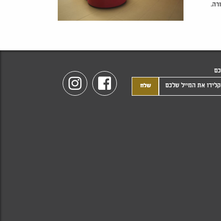
רה.
כם
Instagram
Facebook