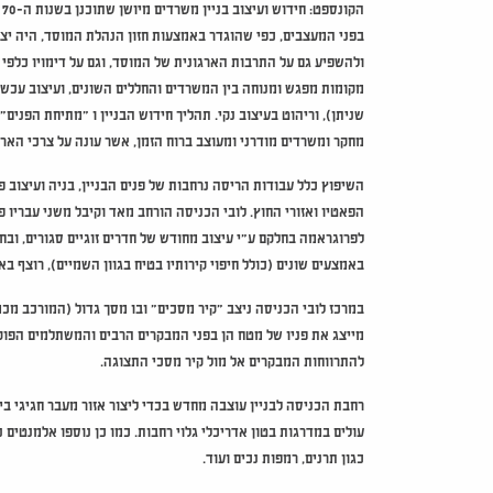
ה
בפני המעצבים, כפי שהוגדר באמצעות חזון הנהלת המוסד, היה יציר
ולהשפיע גם על התרבות הארגונית של המוסד, וגם על דימויו כלפי 
מקומות מפגש ומנוחה בין המשרדים והחללים השונים, ועיצוב עכשוו
שניתן), וריהוט בעיצוב נקי. תהליך חידוש הבניין ו "מתיחת הפנים
מחקר ומשרדים מודרני ומעוצב ברוח הזמן, אשר עונה על צרכי האר
השיפוץ כלל עבודות הריסה נרחבות של פנים הבניין, בניה ועיצוב פנ
הפאטיו ואזורי החוץ. לובי הכניסה הורחב מאד וקיבל משני עבריו 
באמצעים שונים (כולל חיפוי קירותיו בטיח בגוון השמיים), רוצף בא
במרכז לובי הכניסה ניצב "קיר מסכים" ובו מסך גדול (המורכב מכ
מייצג את פניו של מטח הן בפני המבקרים הרבים והמשתלמים הפוקדים
להתרווחות המבקרים אל מול קיר מסכי התצוגה.
רחבת הכניסה לבניין עוצבה מחדש בכדי ליצור אזור מעבר חגיגי בי
עולים במדרגות בטון אדריכלי גלוי רחבות. כמו כן נוספו אלמנטים נו
כגון תרנים, רמפות נכים ועוד.