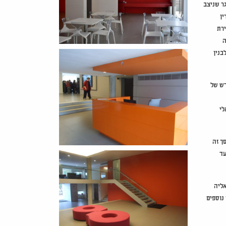
. האתגר שניצב
ין
ירת
ה
בנין
דש של
ויזואלי
ך זה
עד
אליה
 נוספים