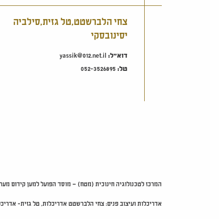
צחי הלברשטט,טל גזית,סילביה
יסינובסקי
דוא"ל:
yassik@012.net.il
טל:
052-3526895
המרכז לטכנולוגיה חינוכית (מטח) – מוסד הפועל למען קידום מערכת החינוך בישראל. רח' קלאוזנ
אדריכלות ועיצוב פנים: צחי הלברשטט אדריכלות, טל גזית- אדריכל