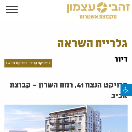
גלריית השראה
דיור
<פרויקט קודם
פרויקט הבא>
פרויקט הנצח 41, רמת השרון – קבוצת
אביב