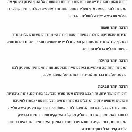
דירות מגוון רחבות ידיים עם מרפסות מרווחות הפתוחות אל הנוף הירוק העוטף את
השכונה, לובי מפואר, שתי מעליות מתקדמות, חדר אופניים ועגלות וחניון קרקעי דו
מפלסי עם גישה ישירה למעליות הבניין.
הרבה יותר שטח
הדירות שבפרויקט גדולות במיוחד. שטח דירות ה- 5 חדרים משתרע על 131 מ"ר,
ובנוסף, עוד 14 מ"ר מרפסת והן מציעות לדיירים שטחים רחבי ידיים, חדרים מרווחים
במיוחד וחללים גדולים וזורמים.
הרבה יותר קהילה
השכונה הוותיקה מאופיינת באוכלוסייה מבוססת, חמה ואיכותית שתעניק לכם
הרגשה של בית כבר מהשנייה הראשונה של המעבר שלכם.
הרבה יותר סביבה
ירוק ירוק ועוד ירוק. זה הצבע השולט אשר נפרש מכל עבר בפרויקט. גינות ציבוריות,
פארקים ושטחים ירוקים הגובלים בשכונה ונראים מכל מרפסת יאפשרו לעיניכם
מנוחה ורוגע בכל מבט מחדש. מעבר לנוף הפסטורלי, הפרויקט מעניק גישה מלאה
לרחובות אוסישקין, שדרות ביאליק וסוקלוב השוקקים עטורי חנויות הבוטיק
השכונתיות , בתי הקפה המסוגננים ומוסדות החינוך האיכותיים הנמצאים במרחק
הליכה קצר. הכל בתוך השכונה.