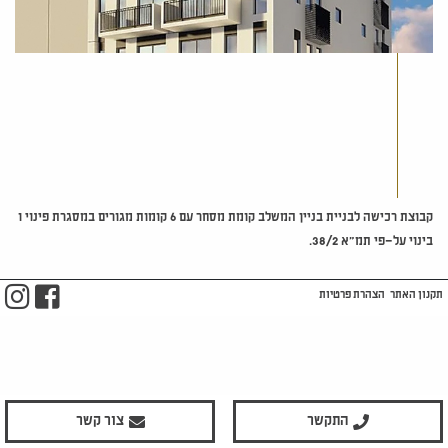
קבוצת
רכישה
לבניית
בניין
המשלב
קומת
מסחר
עם
6
קומות
מגורים
במסגרת
פינוי
ו
בינוי
על
–
פי
תמ
"
א
38/2.
m
ook
תקנון האתר
הצהרת פרטיות
התקשר
צור קשר