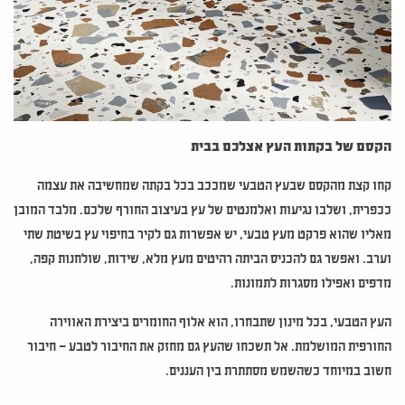
הקסם של בקתות העץ אצלכם בבית
קחו קצת מהקסם שבעץ הטבעי שמככב בכל בקתה שמחשיבה את עצמה
ככפרית, ושלבו נגיעות ואלמנטים של עץ בעיצוב החורף שלכם. מלבד המובן
מאליו שהוא פרקט מעץ טבעי, יש אפשרות גם לקיר בחיפוי עץ בשיטת שתי
וערב. ואפשר גם להכניס הביתה רהיטים מעץ מלא, שידות, שולחנות קפה,
מדפים ואפילו מסגרות לתמונות.
העץ הטבעי, בכל מינון שתבחרו, הוא אלוף החומרים ביצירת האווירה
החורפית המושלמת. אל תשכחו שהעץ גם מחזק את החיבור לטבע – חיבור
חשוב במיוחד כשהשמש מסתתרת בין העננים.