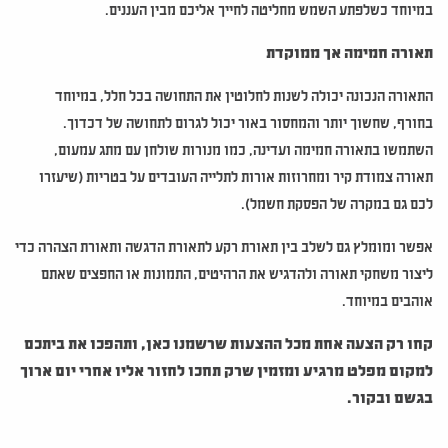
במיוחד כשלפתע השמש מחליטה לחייך אליכם מבין העננים.
תאורה חמימה אך ממוקדת
התאורה הנכונה יכולה לשנות לחלוטין את התחושה בכל חלל, במיוחד
בחורף, שחשוך יותר והמחסור באור יכול לגרום לתחושה של דכדוך.
השתמשו בתאורה חמימה ועדינה, כמו מנורות שולחן עם מתג עמעום,
תאורה צמודת קיר ומחרוזות אורות לתלייה העובדים על בטריות (שיעזרו
לכם גם במקרה של הפסקת חשמל).
אפשר ומומלץ גם לשלב בין תאורת רקע לתאורת הדגשה ותאורת הצהרה כדי
ליצור משחקי תאורה ולהדגיש את הרהיטים, התמונות או החפצים שאתם
אוהבים במיוחד.
קחו רק הצעה אחת מכל ההצעות שרשמנו כאן, ותהפכו את ביתכם
למקום מפלט מרגיע ומזמין שרק תחכו לחזור אליו אחרי יום ארוך
בגשם ובקור.