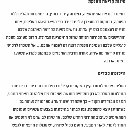
פינות קריאה מפנקת
דמיינו לכם את הסיטואציה, גשם חזק יורד בחוץ, הרעמים מתגלגלים ללא
הפסקה, ובמקום להתעצבן על עוד ערב בלי הפאב האהוב עליכם, אתם
מוזגים לעצמכם כוס יין אדום, ניגשים לפינת הקריאה האהובה שלכם,
ומתיישבים על הכורסה הנוחה שמול הוויטרינה הגדולה. הדום מעוצב מחכה
לרגליים שלכם ושמיכה מפנקת רוצה רק לעטוף אתכם… אל תשכחו לרכוש
מנורת קריאה מתאימה, אחרת מרבית הסיכויים שבמקום לקרוא תשקעו
בשינה ארוכה.
ווילונות כבדים
החליפו את ווילונות הקיץ השקופים קלילים בווילונות מבדים כבדים יותר.
הווילונות האלה לא רק מוסיפים תחושה פסיכולוגית של הגנה מאתני הטבע,
הם גם מבודדים מקור – כך שהחדר ישמור על טמפרטורה נעימה גם
כשהמזגן יוצא להפסקה. נסו לבחור בווילונות בצבעים עשירים ועמוקים
המתאימים לעיצוב החורפי החדש שלכם, אך שימו לב שהם לא חוסמים את
האור לגמרי. לאור הטבעי, מועט ככול שיהיה, יש סגולות מרפאות לנפש